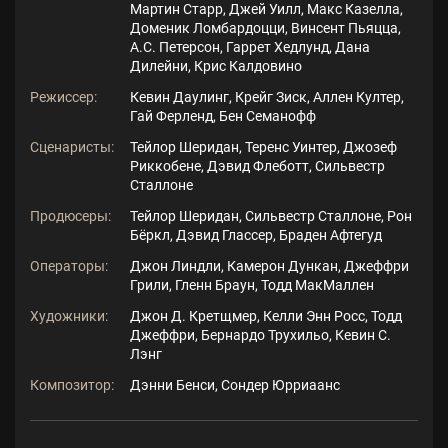
Мартин Старр, Джей Уилл, Макс Казелла,
Доменик Ломбардоцци, Винсент Пьяцца,
А.С. Петерсон, Гаррет Хедлунд, Дана
Дилейни, Крис Калдовино
Режиссер:
Кевин Даулинг, Крейг Зиск, Аллен Култер,
Гай Ферленд, Бен Семанофф
Сценаристы:
Тейлор Шеридан, Теренс Уинтер, Джозеф
Риккобене, Дэвид Флеботт, Сильвестр
Сталлоне
Продюсеры:
Тейлор Шеридан, Сильвестр Сталлоне, Рон
Бёркл, Дэвид Глассер, Браден Афтегуд
Операторы:
Джон Линдли, Камерон Дункан, Джеффри
Грили, Гленн Браун, Тодд МакМаллен
Художники:
Джон Д. Кретщмер, Келли Энн Росс, Тодд
Джеффри, Бернардо Трухильо, Кевин С.
Лэнг
Композитор:
Дэнни Бенси, Сондер Юрриаанс