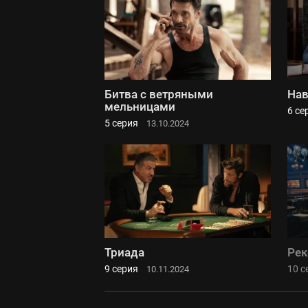
Битва с ветряными
Нав
мельницами
6 се
5 серия
13.10.2024
Триада
Рек
9 серия
10 с
10.11.2024