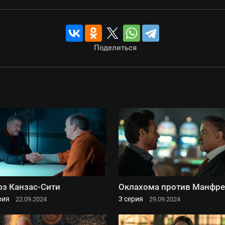
Поделиться
з Канзас-Сити
Оклахома против Манфр
рия
3 серия
22.09.2024
29.09.2024