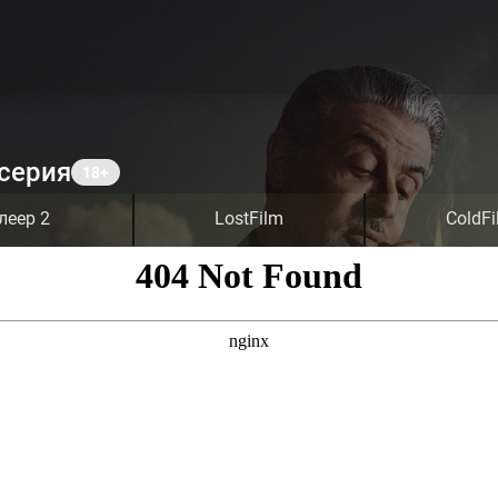
 серия
леер 2
LostFilm
ColdFi