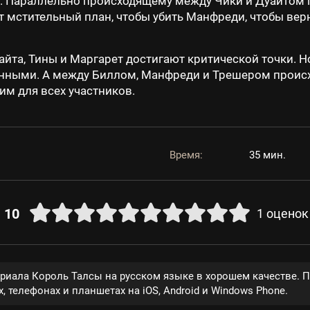
ца. Параллельно происходящему между Чики и Дуайтом
т мстительный план, чтобы убить Манфреди, чтобы вер
та, Тины и Маргарет достигают критической точки. Но
енными. А между Биллом, Манфреди и Трешером проис
м для всех участников.
Время:
35 мин.
10
1
оценок
ериала Король Талсы на русском языке в хорошем качестве. 
, телефонах и планшетах на iOS, Android и Windows Phone.