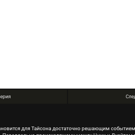
ерия
Сле
ановится для Тайсона достаточно решающим событием,