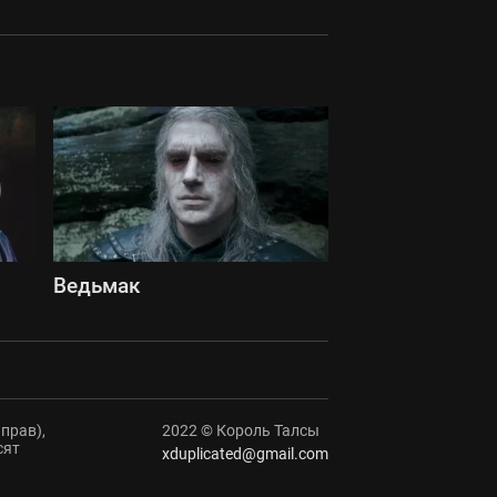
Ведьмак
прав),
2022 © Король Талсы
сят
xduplicated@gmail.com